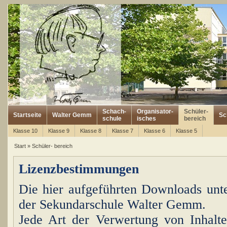
Schach-
Organisator-
Schüler-
Startseite
Walter Gemm
Sc
schule
isches
bereich
Klasse 10
Klasse 9
Klasse 8
Klasse 7
Klasse 6
Klasse 5
Start
»
Schüler- bereich
Lizenzbestimmungen
Die hier aufgeführten Downloads unt
der Sekundarschule Walter Gemm.
Jede Art der Verwertung von Inhalte