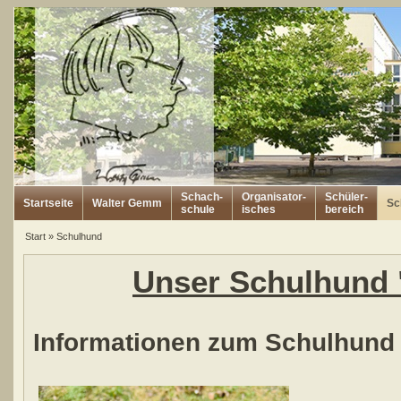
Schach-
Organisator-
Schüler-
Startseite
Walter Gemm
Sc
schule
isches
bereich
Start
»
Schulhund
Unser Schulhund
Informationen zum Schulhund